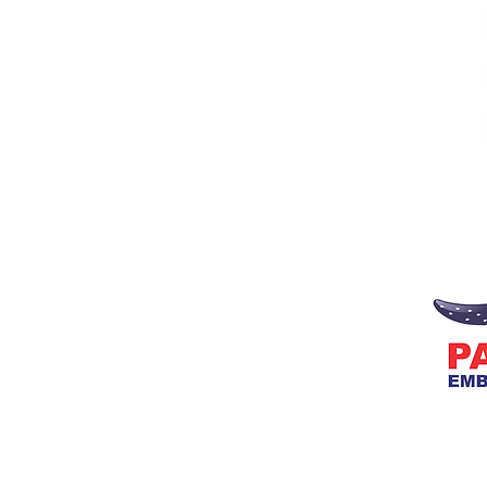
Embalagens
Cosméticos
Manteigas
Utilitário domestico
alagens
Pazinhas
Copo promocional
Copo cartão
© 2019 Todos os direitos reservados - Pavão Embalag