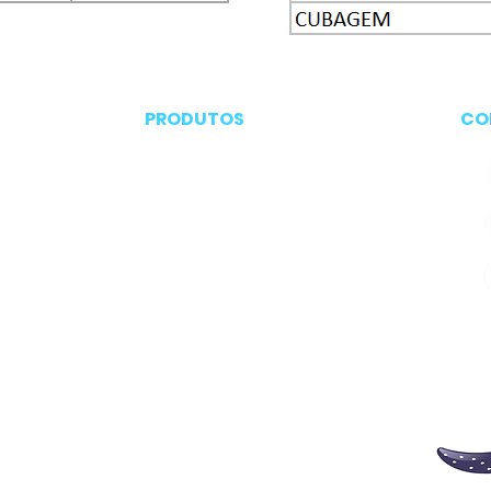
PRODUTOS
CO
Embalagens
Cosméticos
Manteigas
Utilitário domestico
alagens
Pazinhas
Copo promocional