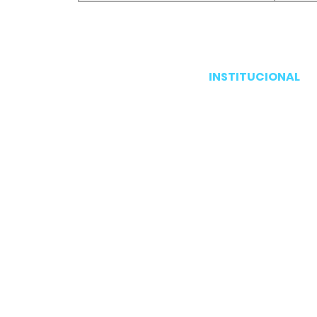
INSTITUCIONAL
Pagina inicial
Produtos
Serviços
Nosso trabalho
Sobre a Pavão emb
Contato